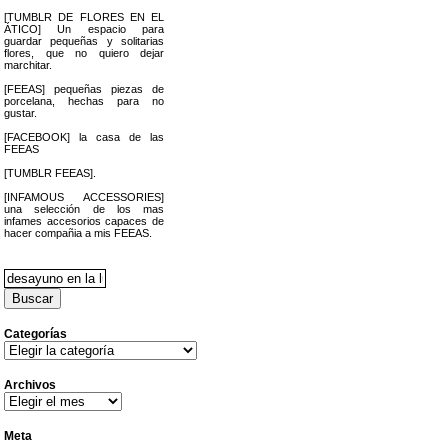
[TUMBLR DE FLORES EN EL
ÁTICO] Un espacio para
guardar pequeñas y solitarias
flores, que no quiero dejar
marchitar.
[FEEAS] pequeñas piezas de
porcelana, hechas para no
gustar.
[FACEBOOK] la casa de las
FEEAS
[TUMBLR FEEAS].
[INFAMOUS ACCESSORIES]
una selección de los mas
infames accesorios capaces de
hacer compañia a mis FEEAS.
Buscar:
Categorías
Categorías
Archivos
Archivos
Meta