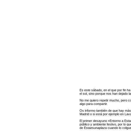
Es este sábado, en el que por fin ha
el sol, sino porque nos han dejado l
No me quiero repetir mucho, pero co
algo para compartir.
Os informo también de que hay más 
Madrid o si está por ejemplo en Lav
El primer desayuno
«Entorno a Est
público y ambiente festivo, por lo q
de
Estaesunaplaza
cuando lo colgu