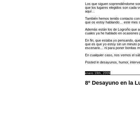
Los que siguen soprendiéndome so
que los lugares elegidos son cada 
aquí…
También hemos tenido contacto co
que os estoy hablando… este mes 
Además están los de
Logroño
que an
cuales ya he hablado en ocasiones 
En fin, que estaba yo pensando, qu
que es que yo estoy sin un minuto p
escenario… ni para poner bonitas m
En cualquier caso, nos vemos el s
Posted in
desayunos
,
humor
,
interv
enero 19th, 2009
8º Desayuno en la L