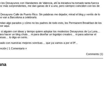
n los
Desayunos con Viandantes
de Valencia, ahí la iniciativa ha tomado tanta fuerza
vez más sorprendentes, me dan ganas de ir a uno, pero siempre coinciden con los de
n
Desayuno Calle
de Puerto Rico. Sin palabras me dejador, mirad el blog y veréis de lo
se van a
Barcelona
a celebrarlo.
dan algo parados y cómo no los padres de todo esto, los
Permanent Breakfast
de los
por aquí.
e si alguien con ideas y tiempo quiere adoptar los modestos Desayunos de La Luna…
ara hacer un blog chulo… ni para diseñar un logotipo creativo… ni para adornar el
esas… lo digo en serio.
ábado con nuestras mejores sonrisas… que ya vamos a por el 9º…
ención
|
1 Comentario »
Comments (1)
una