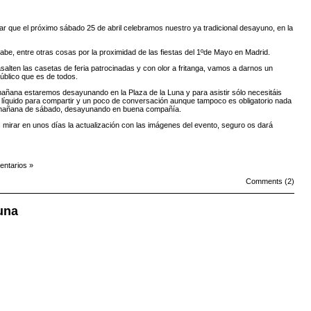
r que el próximo sábado 25 de abril celebramos nuestro ya tradicional desayuno, en la
abe, entre otras cosas por la proximidad de las fiestas del 1ºde Mayo en Madrid.
salten las casetas de feria patrocinadas y con olor a fritanga, vamos a darnos un
úblico que es de todos.
 mañana estaremos desayunando en la Plaza de la Luna y para asistir sólo necesitáis
o líquido para compartir y un poco de conversación aunque tampoco es obligatorio nada
 mañana de sábado, desayunando en buena compañía.
is mirar en unos días la actualización con las imágenes del evento, seguro os dará
ntarios »
Comments (2)
una