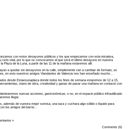
mpezamos con estos
desayunos públicos
y los que empezamos con esta iniciativa,
ciclo vital, por lo que os convocamos al que será el último desayuno en nuestra
la Plaza de la Luna, a partir de las 11 de la mañana estaremos allí.
vayan a quedar sin desayunos en la calle, simplemente van a cambiar de formato, se
tes, en esto nuestros amigos
Viandantes de Valencia
nos han enseñado mucho…
cados desde
Estaesunaplaza
donde todos los fines de semana estaremos de 12 a 15,
erramientas, mano de obra, creatividad y ganas de pasar una mañana en contacto con
lantearemos nuevas acciones, gastronómicas, o no, en el espacio público infrautilizado
haremos llegar.
s, además de vuestra mejor sonrisa, una taza y cuchara algo sólido o líquido para
con los amigos del barrio…
ntarios »
Comments (6)