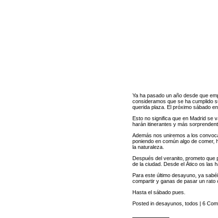
Ya ha pasado un año desde que e
consideramos que se ha cumplido su 
querida plaza. El próximo sábado en 
Esto no significa que en Madrid se 
harán itinerantes y más sorprenden
Además nos uniremos a los convo
poniendo en común algo de comer, h
la naturaleza.
Después del veranito, prometo que p
de la ciudad. Desde el Ático os las 
Para este último desayuno, ya sabéi
compartir y ganas de pasar un rato 
Hasta el sábado pues.
Posted in
desayunos
,
todos
|
6 Come