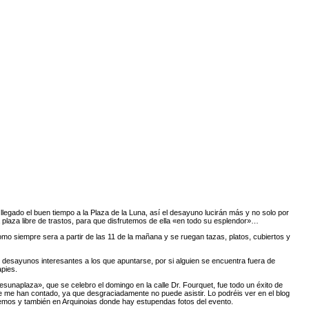
 llegado el buen tiempo a la Plaza de la Luna, así
el desayuno
lucirán más y no solo por
a plaza libre de trastos, para que disfrutemos de ella «en todo su esplendor»…
mo siempre sera a partir de las 11 de la mañana y se ruegan tazas, platos, cubiertos y
desayunos interesantes a los que apuntarse, por si alguien se encuentra fuera de
apies.
aesunaplaza»
, que se celebro el domingo en la calle Dr. Fourquet, fue todo un éxito de
ue me han contado, ya que desgraciadamente no puede asistir. Lo podréis ver en el blog
emos y también en
Arquinoias
donde hay estupendas fotos del evento.