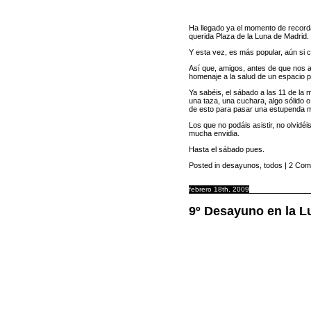
Ha llegado ya el momento de recorda
querida Plaza de la Luna de Madrid.
Y esta vez, es más popular, aún si c
Así que, amigos, antes de que nos a
homenaje a la salud de un espacio p
Ya sabéis, el sábado a las 11 de la
una taza, una cuchara, algo sólido 
de esto para pasar una estupenda
Los que no podáis asistir, no olvidé
mucha envidia.
Hasta el sábado pues.
Posted in
desayunos
,
todos
|
2 Come
febrero 18th, 2009
9º Desayuno en la L