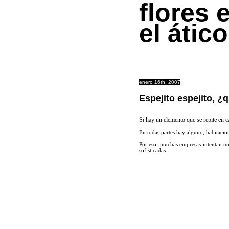
flores 
el ático
enero 16th, 2007
Espejito espejito, 
Si hay un elemento que se repite en ca
En todas partes hay alguno, habitacion
Por eso, muchas empresas intentan uti
sofisticadas.