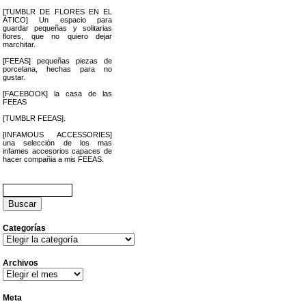
[TUMBLR DE FLORES EN EL
ÁTICO] Un espacio para
guardar pequeñas y solitarias
flores, que no quiero dejar
marchitar.
[FEEAS] pequeñas piezas de
porcelana, hechas para no
gustar.
[FACEBOOK] la casa de las
FEEAS
[TUMBLR FEEAS].
[INFAMOUS ACCESSORIES]
una selección de los mas
infames accesorios capaces de
hacer compañia a mis FEEAS.
Buscar:
Categorías
Categorías
Archivos
Archivos
Meta