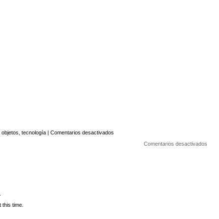
en
,
objetos
,
tecnología
|
Comentarios desactivados
Espejito
en
espejito,
Comentarios desactivados
Espej
¿qué
espej
programa
¿qué
ponen
prog
esta
pone
noche?
esta
noch
.
 this time.