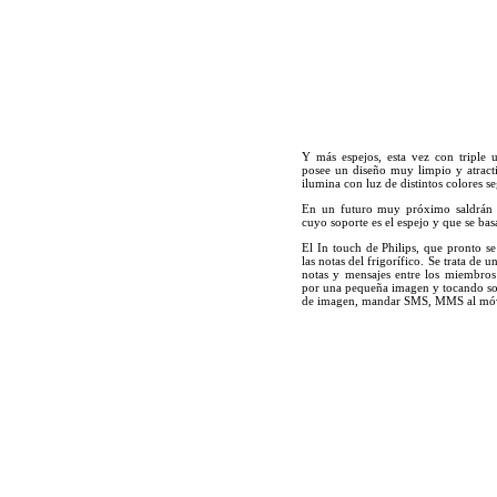
Y más espejos, esta vez con triple u
posee un diseño muy limpio y atrac
ilumina con luz de distintos colores s
En un futuro muy próximo saldrán a
cuyo soporte es el espejo y que se ba
El
In touch
de Philips, que pronto se
las notas del frigorífico. Se trata de 
notas y mensajes entre los miembros 
por una pequeña imagen y tocando so
de imagen, mandar SMS, MMS al móvi