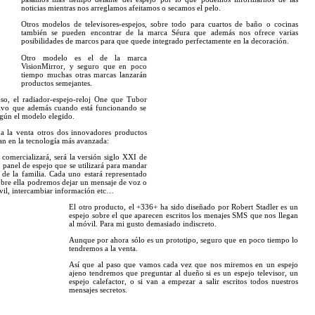
noticias mientras nos arreglamos afeitamos o secamos el pelo.
Otros modelos de televisores-espejos, sobre todo para cuartos de baño o cocinas
también se pueden encontrar de la marca
Séura
que además nos ofrece varias
posibilidades de
marcos
para que quede integrado perfectamente en la decoración.
Otro modelo es el de la marca
VisionMirror,
y seguro que en poco
tiempo muchas otras marcas lanzarán
productos semejantes.
so, el radiador-espejo-reloj
One
que
Tubor
tivo que además cuando está funcionando se
egún el modelo elegido.
 la venta otros dos innovadores productos
san en la tecnología más avanzada:
 comercializará, será la versión siglo XXI de
un panel de espejo que se utilizará para mandar
de la familia. Cada uno estará representado
bre ella podremos dejar un mensaje de voz o
l, intercambiar información etc…
El otro producto, el
+336+
ha sido diseñado por
Robert Stadler
es un
espejo sobre el que aparecen escritos los menajes SMS que nos llegan
al móvil. Para mi gusto demasiado indiscreto.
Aunque por ahora sólo es un prototipo, seguro que en poco tiempo lo
tendremos a la venta.
Así que al paso que vamos cada vez que nos miremos en un espejo
ajeno tendremos que preguntar al dueño si es un espejo televisor, un
espejo calefactor, o si van a empezar a salir escritos todos nuestros
mensajes secretos.