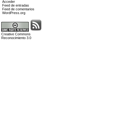
Acceder
Feed de entradas
Feed de comentarios
WordPress.org
Creative Commons
Reconocimiento 3.0
ito
ito,
rama
n
e?