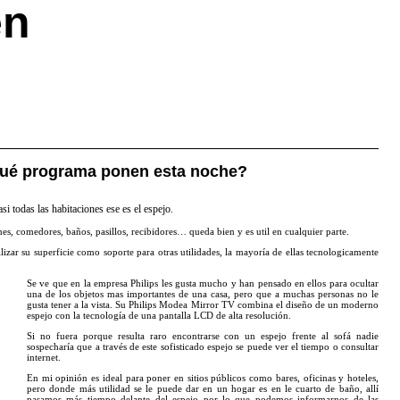
en
¿qué programa ponen esta noche?
si todas las habitaciones ese es el espejo.
es, comedores, baños, pasillos, recibidores… queda bien y es util en cualquier parte.
lizar su superficie como soporte para otras utilidades, la mayoría de ellas tecnologicamente
Se ve que en la empresa Philips les gusta mucho y han pensado en ellos para ocultar
una de los objetos mas importantes de una casa, pero que a muchas personas no le
gusta tener a la vista. Su
Philips Modea Mirror TV
combina el diseño de un moderno
espejo con la tecnología de una pantalla LCD de alta resolución.
Si no fuera porque resulta raro encontrarse con un espejo frente al sofá nadie
sospecharía que a través de este sofisticado espejo se puede ver el tiempo o consultar
internet.
En mi opinión es ideal para poner en sitios públicos como bares, oficinas y hoteles,
pero donde más utilidad se le puede dar en un hogar es en le cuarto de baño, allí
pasamos más tiempo delante del espejo por lo que podemos informarnos de las