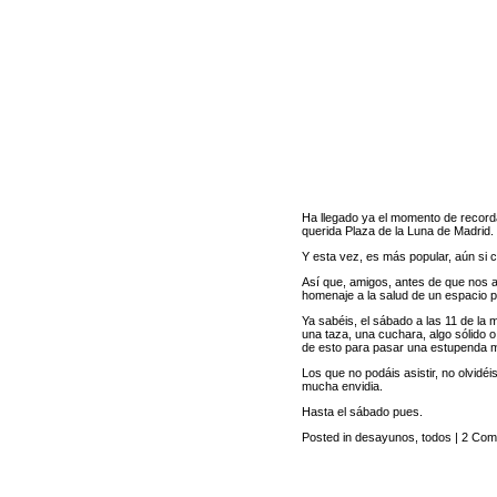
Ha llegado ya el momento de recorda
querida Plaza de la Luna de Madrid.
Y esta vez, es más popular, aún si c
Así que, amigos, antes de que nos a
homenaje a la salud de un espacio p
Ya sabéis, el sábado a las 11 de la
una taza, una cuchara, algo sólido 
de esto para pasar una estupenda
Los que no podáis asistir, no olvidé
mucha envidia.
Hasta el sábado pues.
Posted in
desayunos
,
todos
|
2 Come