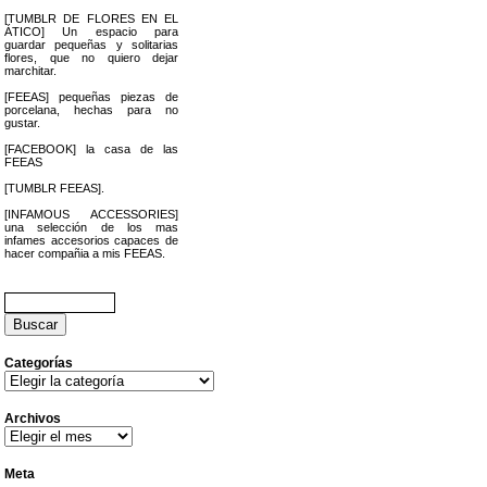
[TUMBLR DE FLORES EN EL
ÁTICO] Un espacio para
guardar pequeñas y solitarias
flores, que no quiero dejar
marchitar.
[FEEAS] pequeñas piezas de
porcelana, hechas para no
gustar.
[FACEBOOK] la casa de las
FEEAS
[TUMBLR FEEAS].
[INFAMOUS ACCESSORIES]
una selección de los mas
infames accesorios capaces de
hacer compañia a mis FEEAS.
Buscar:
Categorías
Categorías
Archivos
Archivos
Meta