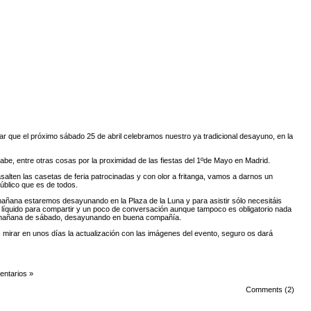
r que el próximo sábado 25 de abril celebramos nuestro ya tradicional desayuno, en la
abe, entre otras cosas por la proximidad de las fiestas del 1ºde Mayo en Madrid.
salten las casetas de feria patrocinadas y con olor a fritanga, vamos a darnos un
úblico que es de todos.
 mañana estaremos desayunando en la Plaza de la Luna y para asistir sólo necesitáis
o líquido para compartir y un poco de conversación aunque tampoco es obligatorio nada
 mañana de sábado, desayunando en buena compañía.
is mirar en unos días la actualización con las imágenes del evento, seguro os dará
ntarios »
Comments (2)