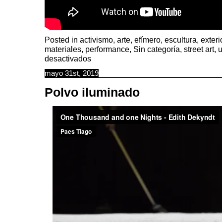
Posted in
activismo
,
arte
,
efímero
,
escultura
,
exter
materiales
,
performance
,
Sin categoría
,
street art
,
en
desactivados
Péndulos
callejeros
mayo 31st, 2019
Polvo iluminado