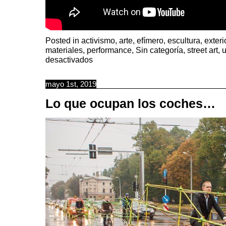
Posted in
activismo
,
arte
,
efímero
,
escultura
,
exter
materiales
,
performance
,
Sin categoría
,
street art
,
en
desactivados
Péndulos
callejeros
mayo 1st, 2019
Lo que ocupan los coches…