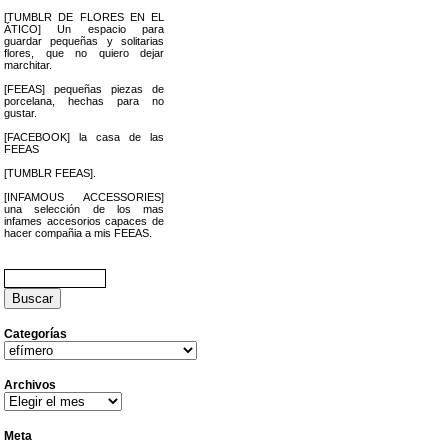
[TUMBLR DE FLORES EN EL
ÁTICO] Un espacio para
guardar pequeñas y solitarias
flores, que no quiero dejar
marchitar.
[FEEAS] pequeñas piezas de
porcelana, hechas para no
gustar.
[FACEBOOK] la casa de las
FEEAS
[TUMBLR FEEAS].
[INFAMOUS ACCESSORIES]
una selección de los mas
infames accesorios capaces de
hacer compañia a mis FEEAS.
Buscar:
Categorías
Categorías
Archivos
Archivos
Meta