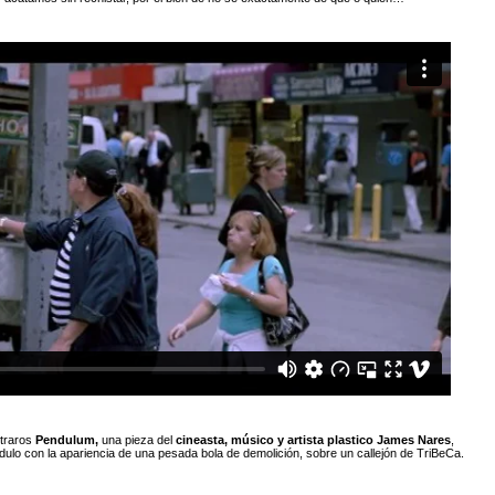
traros
Pendulum
,
una pieza del
cineasta, músico y artista plastico
James Nares
,
dulo con la apariencia de una pesada bola de demolición, sobre un callejón de
TriBeCa.