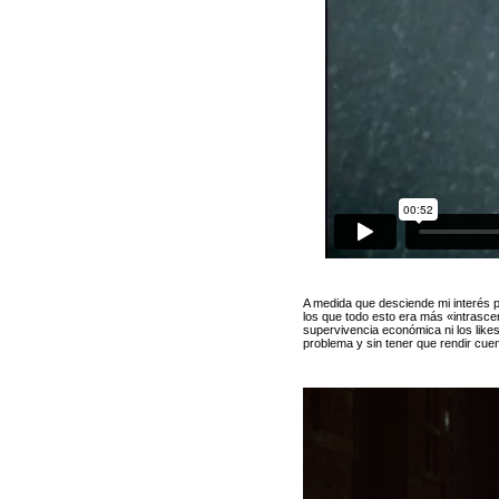
A medida que desciende mi interés po
los que todo esto era más «intrascend
supervivencia económica ni los lik
problema y sin tener que rendir cuent