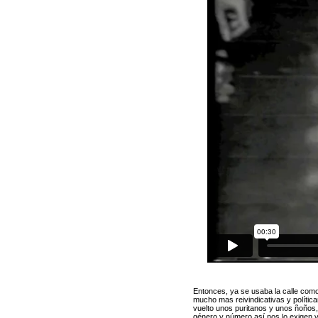
Entonces, ya se usaba la calle como
mucho mas reivindicativas y políti
vuelto unos puritanos y unos ñoños,
género y número así nos lo exigen y