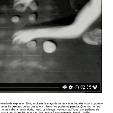
 medio de expresión libre, acciones la mayoría de las veces ilegales y por supuesto
camente incorrectas de las que ahora mismo nos podemos permitir. Que nos hemos
 no me cabe la menor duda, nuestros clientes, vecinos, políticos, compañeros de
 acatamos sin rechistar, por el bien de no sé exactamente de qué o quién…