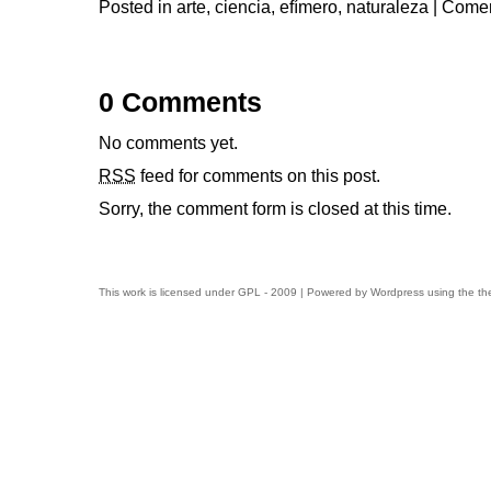
Posted in
arte
,
ciencia
,
efímero
,
naturaleza
|
Comen
0 Comments
No comments yet.
RSS
feed for comments on this post.
Sorry, the comment form is closed at this time.
This work is licensed under
GPL
- 2009 | Powered by
Wordpress
using the t