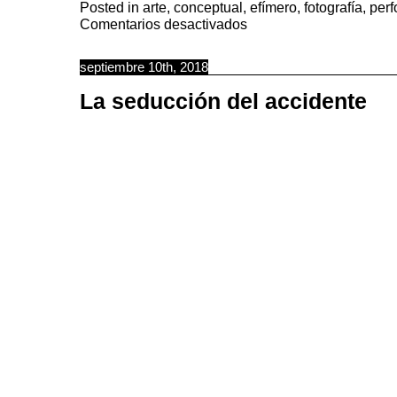
Posted in
arte
,
conceptual
,
efímero
,
fotografía
,
per
en
Comentarios desactivados
Vamos
pisando
huevos…
septiembre 10th, 2018
La seducción del accidente