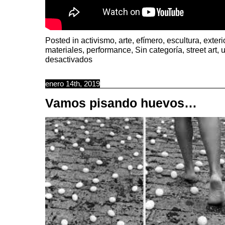
Posted in
activismo
,
arte
,
efímero
,
escultura
,
exter
materiales
,
performance
,
Sin categoría
,
street art
,
en
desactivados
Péndulos
callejeros
enero 14th, 2019
Vamos pisando huevos…