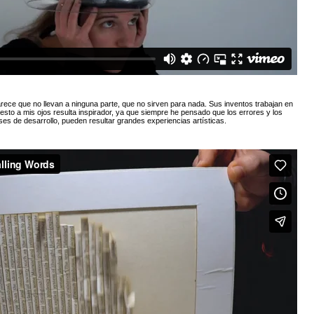
rece que no llevan a ninguna parte, que no sirven para nada. Sus inventos trabajan en
esto a mis ojos resulta inspirador, ya que siempre he pensado que los errores y los
ases de desarrollo, pueden resultar grandes experiencias artísticas.