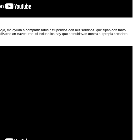
ajo, me ayuda a compartir ratos estupendos con mis sobrinos, que flipan con tanto
alizarse en travesuras, si incluso los hay que se sublevan contra su propia creadora.