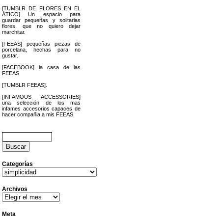
[TUMBLR DE FLORES EN EL
ÁTICO] Un espacio para
guardar pequeñas y solitarias
flores, que no quiero dejar
marchitar.
[FEEAS] pequeñas piezas de
porcelana, hechas para no
gustar.
[FACEBOOK] la casa de las
FEEAS
[TUMBLR FEEAS].
[INFAMOUS ACCESSORIES]
una selección de los mas
infames accesorios capaces de
hacer compañia a mis FEEAS.
Buscar:
Categorías
Categorías
Archivos
Archivos
Meta