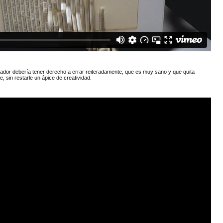
eador debería tener derecho a errar reiteradamente, que es muy sano y que quita
, sin restarle un ápice de creatividad.