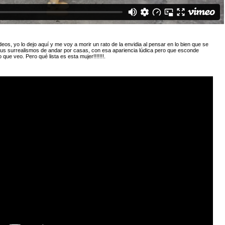
deos, yo lo dejo aquí y me voy a morir un rato de la envidia al pensar en lo bien que se
sus surrealismos de andar por casas, con esa apariencia lúdica pero que esconde
que veo. Pero qué lista es esta mujer!!!!!!!.