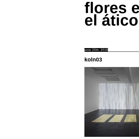
flores 
el ático
junio 20th, 2019
koln03