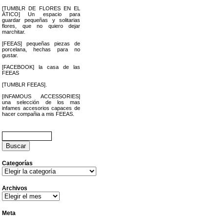
[TUMBLR DE FLORES EN EL
ÁTICO] Un espacio para
guardar pequeñas y solitarias
flores, que no quiero dejar
marchitar.
[FEEAS] pequeñas piezas de
porcelana, hechas para no
gustar.
[FACEBOOK] la casa de las
FEEAS
[TUMBLR FEEAS].
[INFAMOUS ACCESSORIES]
una selección de los mas
infames accesorios capaces de
hacer compañia a mis FEEAS.
Buscar:
Categorías
Categorías
Archivos
Archivos
Meta