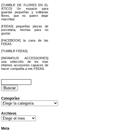
[TUMBLR DE FLORES EN EL
ÁTICO] Un espacio para
guardar pequeñas y solitarias
flores, que no quiero dejar
marchitar.
[FEEAS] pequeñas piezas de
porcelana, hechas para no
gustar.
[FACEBOOK] la casa de las
FEEAS
[TUMBLR FEEAS].
[INFAMOUS ACCESSORIES]
una selección de los mas
infames accesorios capaces de
hacer compañia a mis FEEAS.
Buscar:
Categorías
Categorías
Archivos
Archivos
Meta