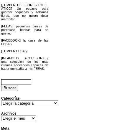
[TUMBLR DE FLORES EN EL
ÁTICO] Un espacio para
guardar pequeñas y solitarias
flores, que no quiero dejar
marchitar.
[FEEAS] pequeñas piezas de
porcelana, hechas para no
gustar.
[FACEBOOK] la casa de las
FEEAS
[TUMBLR FEEAS].
[INFAMOUS ACCESSORIES]
una selección de los mas
infames accesorios capaces de
hacer compañia a mis FEEAS.
Buscar:
Categorías
Categorías
Archivos
Archivos
Meta