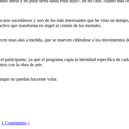
tido literal y no pisar tierra hasta estar lejos?, en mi caso, cuanto más
carse sucedáneos y uno de los más interesantes que he visto en tiempo
ractivo que transforma en ángel al común de los mortales.
recen unas alas a medida, que se mueven ciñéndose a los movimientos de
 el participante, ya que el programa capta la identidad específica de c
ros con la obra de arte.
aunque no puedan hacerme volar.
|
1 Comentario »