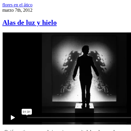
flores en el ático
marzo 7th, 2012
Alas de luz y hielo