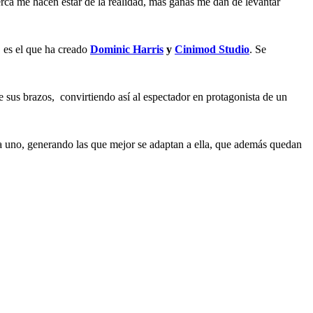
 cerca me hacen estar de la realidad, mas ganas me dan de levantar
, es el que ha creado
Dominic Harris
y
Cinimod Studio
. Se
 sus brazos, convirtiendo así al espectador en protagonista de un
ada uno, generando las que mejor se adaptan a ella, que además quedan