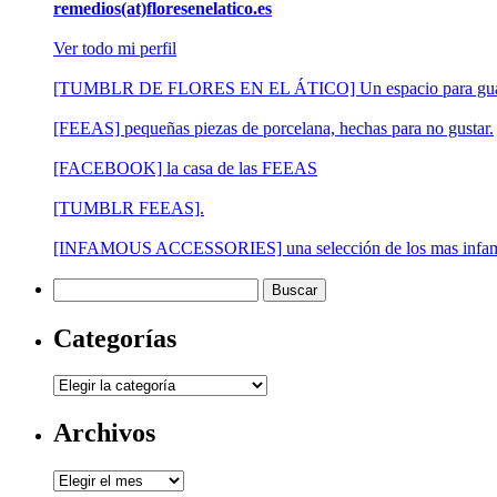
remedios(at)floresenelatico.es
Ver todo mi perfil
[TUMBLR DE FLORES EN EL ÁTICO] Un espacio para guardar pe
[FEEAS] pequeñas piezas de porcelana, hechas para no gustar.
[FACEBOOK] la casa de las FEEAS
[TUMBLR FEEAS].
[INFAMOUS ACCESSORIES] una selección de los mas infames
Buscar:
Categorías
Categorías
Archivos
Archivos