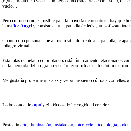
¿Quién no tiene a veces la imperiosa necesitad de echar a volar, en sen
vuelo…
Pero como eso no es posible para la mayoría de nosotros, hay que bus
llama
Ice Angel
y consiste en una pantalla de leds y un software inte
Cuando una persona sube al podio situado frente a la pantalla, le apa
milagro virtual.
Estar alas de helado color blanco, están íntimamente relacionados con
en la memoria del programa y serán reconocidas en los futuros encuent
Me gustaría probarme mis alas y ver si me siento cómoda con ellas, 
Lo he conocido
aquí
y el video se lo he cogido al creador.
Posted in
arte
,
iluminación
,
instalacion
,
interacción
,
tecnología
,
todos