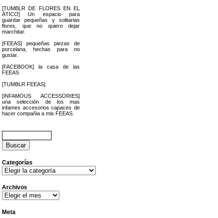
[TUMBLR DE FLORES EN EL
ÁTICO] Un espacio para
guardar pequeñas y solitarias
flores, que no quiero dejar
marchitar.
[FEEAS] pequeñas piezas de
porcelana, hechas para no
gustar.
[FACEBOOK] la casa de las
FEEAS
[TUMBLR FEEAS].
[INFAMOUS ACCESSORIES]
una selección de los mas
infames accesorios capaces de
hacer compañia a mis FEEAS.
Buscar:
Categorías
Categorías
Archivos
Archivos
Meta