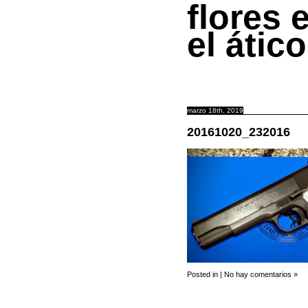
flores 
el ático
marzo 18th, 2019
20161020_232016
Posted in |
No hay comentarios »