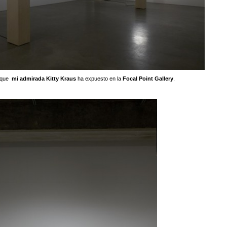
z que
mi admirada
Kitty Kraus
ha expuesto en la
Focal Point Gallery
.