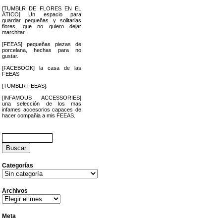
[TUMBLR DE FLORES EN EL
ÁTICO] Un espacio para
guardar pequeñas y solitarias
flores, que no quiero dejar
marchitar.
[FEEAS] pequeñas piezas de
porcelana, hechas para no
gustar.
[FACEBOOK] la casa de las
FEEAS
[TUMBLR FEEAS].
[INFAMOUS ACCESSORIES]
una selección de los mas
infames accesorios capaces de
hacer compañia a mis FEEAS.
Buscar:
Categorías
Categorías
Archivos
Archivos
Meta