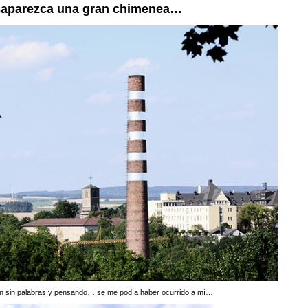
pista
Kitty
saparezca una gran chimenea…
a
Kraus
Kitty
Krau
an sin palabras y pensando… se me podía haber ocurrido a mí…