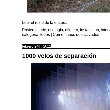
Leer el resto de la entrada
Posted in
arte
,
ecología
,
efímero
,
instalacion
,
inter
en
categoría
,
todos
|
Comentarios desactivados
Niebla
tejida
febrero 24th, 2012
1000 velos de separación