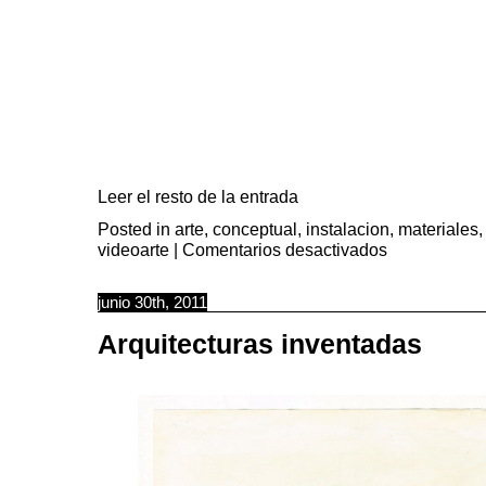
Leer el resto de la entrada
Posted in
arte
,
conceptual
,
instalacion
,
materiales
en
videoarte
|
Comentarios desactivados
1000
velos
de
separación
junio 30th, 2011
Arquitecturas inventadas