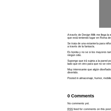
A través de
Design Milk
me llega la 
que está teniendo lugar en Roma de 
Se trata de una estantería para niño
a través de la fantasía.
Es bonita y no se si los mayores ta
ningún sitio.
Supongo que irá sujeta a la pared p
lado que en otro para que no se ven
Muy interesante que algún diseñador 
divertido.
Posted in
almacenaje
,
humor
,
mobili
0 Comments
No comments yet.
RSS
feed for comments on this post