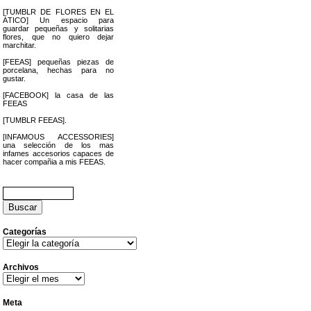
[TUMBLR DE FLORES EN EL
ÁTICO] Un espacio para
guardar pequeñas y solitarias
flores, que no quiero dejar
marchitar.
[FEEAS] pequeñas piezas de
porcelana, hechas para no
gustar.
[FACEBOOK] la casa de las
FEEAS
[TUMBLR FEEAS].
[INFAMOUS ACCESSORIES]
una selección de los mas
infames accesorios capaces de
hacer compañia a mis FEEAS.
Buscar:
Categorías
Categorías
Archivos
cimiento
Archivos
Meta