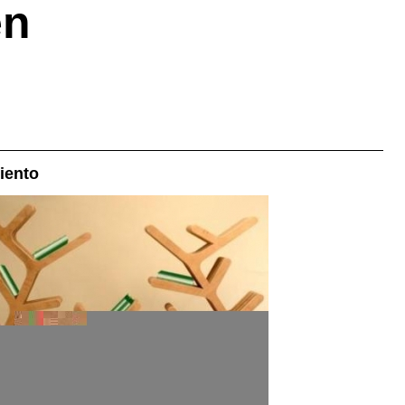
en
iento