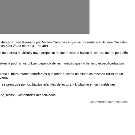
estantería Tree diseñada por
Matteo Casarosa
y que se presentará en la feria
Casaidea
los días 23 de marzo a 1 de abril.
s con forma de árbol y cuyo propósito es desarrollar el hábito de lectura desde pequeño
mbién la podríamos utilizar, depende de las medidas que no he visto especificadas por
orque si fuera exenta tendríamos que tener cuidado de situar los mismos libros en un
ciera.
se preocupe por los hábitos infantiles de lectura y lo plasme en un mueble tan
en
ario
,
niños
|
Comentarios desactivados
El
en
árbol
Comentarios desactivados
El
del
árbol
conocimiento
del
cono
.