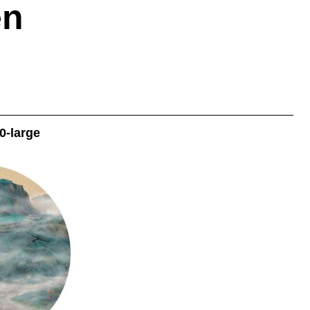
en
0-large