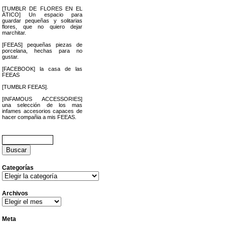
[TUMBLR DE FLORES EN EL
ÁTICO] Un espacio para
guardar pequeñas y solitarias
flores, que no quiero dejar
marchitar.
[FEEAS] pequeñas piezas de
porcelana, hechas para no
gustar.
[FACEBOOK] la casa de las
FEEAS
[TUMBLR FEEAS].
[INFAMOUS ACCESSORIES]
una selección de los mas
infames accesorios capaces de
hacer compañia a mis FEEAS.
Buscar:
Categorías
Categorías
Archivos
Archivos
Meta