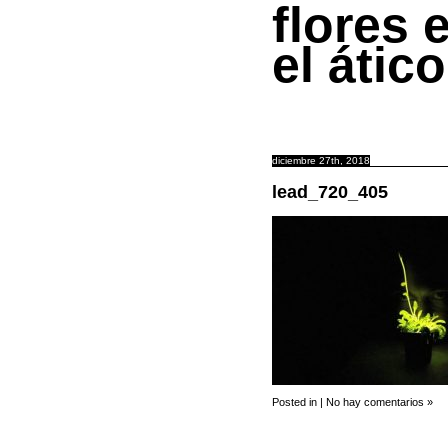
flores 
el ático
diciembre 27th, 2018
lead_720_405
Posted in |
No hay comentarios »