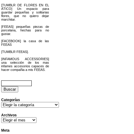
[TUMBLR DE FLORES EN EL
ÁTICO] Un espacio para
guardar pequeñas y solitarias
flores, que no quiero dejar
marchitar.
[FEEAS] pequeñas piezas de
porcelana, hechas para no
gustar.
[FACEBOOK] la casa de las
FEEAS
[TUMBLR FEEAS].
[INFAMOUS ACCESSORIES]
una selección de los mas
infames accesorios capaces de
hacer compañia a mis FEEAS.
Buscar:
Categorías
Categorías
Archivos
Archivos
Meta