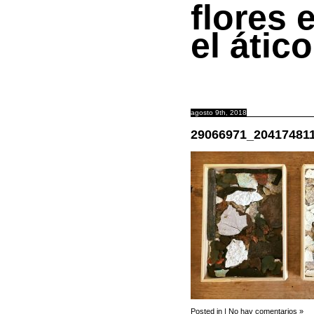
flores 
el ático
agosto 9th, 2018
29066971_20417481
Posted in |
No hay comentarios »