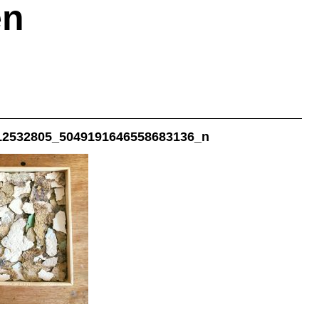
en
12532805_5049191646558683136_n