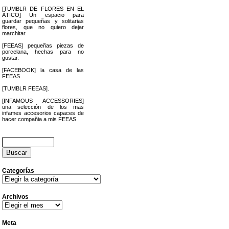
[TUMBLR DE FLORES EN EL
ÁTICO] Un espacio para
guardar pequeñas y solitarias
flores, que no quiero dejar
marchitar.
[FEEAS] pequeñas piezas de
porcelana, hechas para no
gustar.
[FACEBOOK] la casa de las
FEEAS
[TUMBLR FEEAS].
[INFAMOUS ACCESSORIES]
una selección de los mas
infames accesorios capaces de
hacer compañia a mis FEEAS.
Buscar:
Categorías
Categorías
Archivos
Archivos
Meta