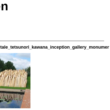
en
ale_tetsunori_kawana_inception_gallery_monument