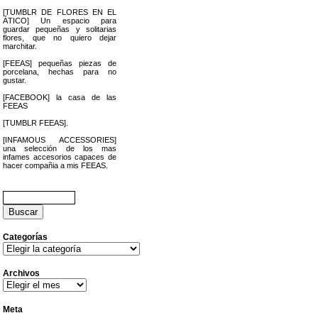
[TUMBLR DE FLORES EN EL
ÁTICO] Un espacio para
guardar pequeñas y solitarias
flores, que no quiero dejar
marchitar.
[FEEAS] pequeñas piezas de
porcelana, hechas para no
gustar.
[FACEBOOK] la casa de las
FEEAS
[TUMBLR FEEAS].
[INFAMOUS ACCESSORIES]
una selección de los mas
infames accesorios capaces de
hacer compañia a mis FEEAS.
Buscar:
Categorías
Categorías
Archivos
Archivos
Meta