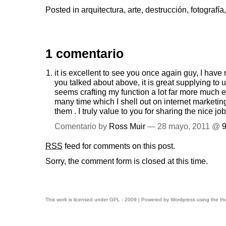
Posted in
arquitectura
,
arte
,
destrucción
,
fotografía
1 comentario
it is excellent to see you once again guy, I hav
you talked about above, it is great supplying to u
seems crafting my function a lot far more much 
many time which I shell out on internet marketing
them . I truly value to you for sharing the nice job
Comentario by
Ross Muir
— 28 mayo, 2011 @
9
RSS
feed for comments on this post.
Sorry, the comment form is closed at this time.
This work is licensed under
GPL
- 2009 | Powered by
Wordpress
using the t