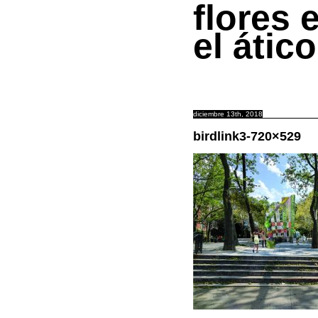
flores 
el ático
diciembre 13th, 2018
birdlink3-720×529