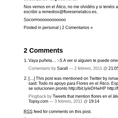
Nos vemos en el Ático, no me olvidéis y si tenéis
escribir a remedios@floresenelatico.es.
Socorrroooooooooooo
Posted in
personal
|
2 Comentarios »
2 Comments
Vaya puñeta… :-S A ver si alguien te puede orie
Comentario by
Sarall
— 2 febrero, 2011 @
21:0
[…] This post was mentioned on Twitter by isma
said: Todo mi apoyo para Flores en el Ático. Es
se solucionen pronto
http://bit.ly/eDHwHP
http:
Pingback by
Tweets that mention flores en el át
Topsy.com
— 3 febrero, 2011 @
19:14
RSS
feed for comments on this post.