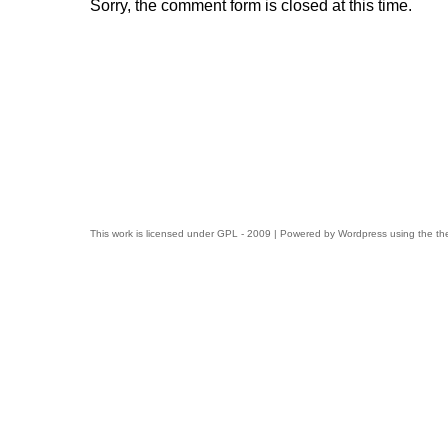
Sorry, the comment form is closed at this time.
This work is licensed under
GPL
- 2009 | Powered by
Wordpress
using the t