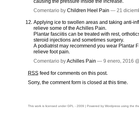
causing the pressure inside the increase.
Comentario by
Children Heel Pain
— 21 diciem
Applying ice to swollen areas and taking anti-
relieve some of the
Achilles Pain
.
Plantar fasciitis can be treated with rest, orthot
steroid injections and sometimes surgery.
A podiatrist may recommend you wear Plantar Fa
relieve foot pain.
Comentario by
Achilles Pain
— 9 enero, 2016 
RSS
feed for comments on this post.
Sorry, the comment form is closed at this time.
This work is licensed under
GPL
- 2009 | Powered by
Wordpress
using the t