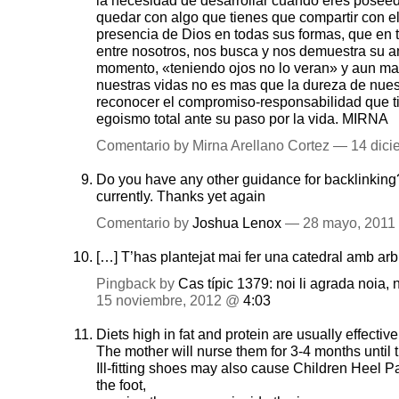
la necesidad de desarrollar cuando eres poseed
quedar con algo que tienes que compartir con e
presencia de Dios en todas sus formas, que en
entre nosotros, nos busca y nos demuestra su a
momento, «teniendo ojos no lo veran» y aun ma
nuestras vidas no es mas que la dureza de nues
reconocer el compromiso-responsabilidad que t
egoismo total ante su paso por la vida. MIRNA
Comentario by Mirna Arellano Cortez — 14 dic
Do you have any other guidance for backlinking? 
currently. Thanks yet again
Comentario by
Joshua Lenox
— 28 mayo, 201
[…] T’has plantejat mai fer una catedral amb ar
Pingback by
Cas típic 1379: noi li agrada noia, n
15 noviembre, 2012 @
4:03
Diets high in fat and protein are usually effective
The mother will nurse them for 3-4 months until 
Ill-fitting shoes may also cause
Children Heel P
the foot,