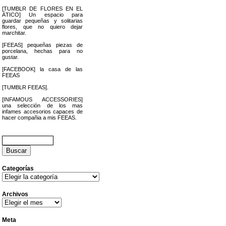
[TUMBLR DE FLORES EN EL
ÁTICO] Un espacio para
guardar pequeñas y solitarias
flores, que no quiero dejar
marchitar.
[FEEAS] pequeñas piezas de
porcelana, hechas para no
gustar.
[FACEBOOK] la casa de las
FEEAS
[TUMBLR FEEAS].
[INFAMOUS ACCESSORIES]
una selección de los mas
infames accesorios capaces de
hacer compañia a mis FEEAS.
Buscar:
Categorías
Categorías
Archivos
Archivos
Meta