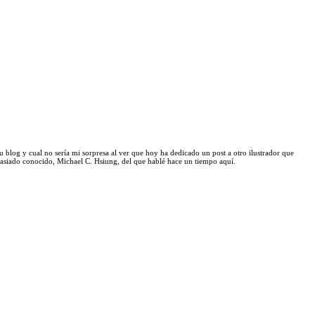
u blog y cual no sería mi sorpresa al ver que hoy ha dedicado un post a otro ilustrador que
masiado conocido,
Michael C. Hsiung,
del que
hablé hace un tiempo aquí
.