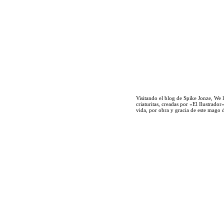
Visitando el blog de
Spike Jonze
,
We 
criaturitas, creadas por
«El Ilustrado
vida, por obra y gracia de este mago d