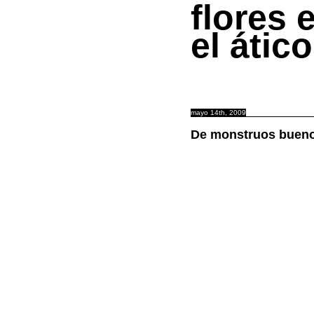
flores 
el ático
mayo 14th, 2009
De monstruos bueno