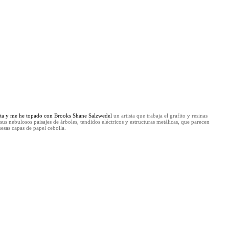
ita y me he topado con
Brooks Shane Salzwedel
un artista que trabaja el grafito y resinas
sus nebulosos paisajes de árboles, tendidos eléctricos y estructuras metálicas, que parecen
sas capas de papel cebolla.