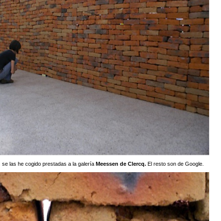
 se las he cogido prestadas a la galería
Meessen de Clercq.
El resto son de Google.