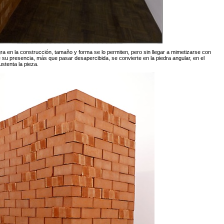
egra en la construcción, tamaño y forma se lo permiten, pero sin llegar a mimetizarse con
 su presencia, más que pasar desapercibida, se convierte en la piedra angular, en el
ustenta la pieza.