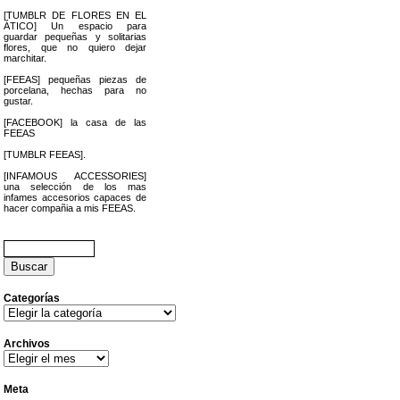
[TUMBLR DE FLORES EN EL
ÁTICO] Un espacio para
guardar pequeñas y solitarias
flores, que no quiero dejar
marchitar.
[FEEAS] pequeñas piezas de
porcelana, hechas para no
gustar.
[FACEBOOK] la casa de las
FEEAS
[TUMBLR FEEAS].
[INFAMOUS ACCESSORIES]
una selección de los mas
infames accesorios capaces de
hacer compañia a mis FEEAS.
Buscar:
Categorías
Categorías
Archivos
Archivos
Meta