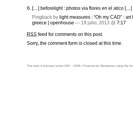
[…] beforelight : photos via flores en el atico […]
Pingback by
light measures : “Oh my CAD” : art li
greece | openhouse
— 19 julio, 2013 @
7:17
RSS
feed for comments on this post.
Sorry, the comment form is closed at this time.
This work is licensed under
GPL
- 2009 | Powered by
Wordpress
using the t