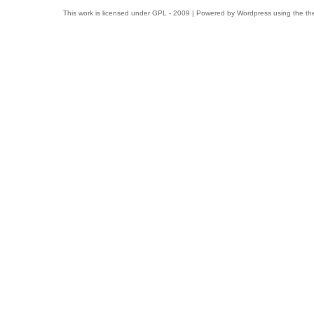
This work is licensed under
GPL
- 2009 | Powered by
Wordpress
using the t