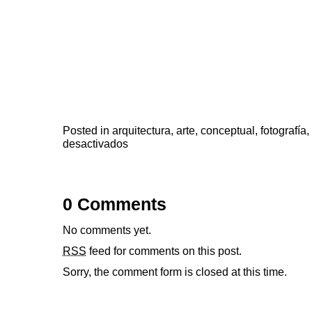
Posted in
arquitectura
,
arte
,
conceptual
,
fotografía
,
en
desactivados
Realidad
que
no
lo
parece
0 Comments
No comments yet.
RSS
feed for comments on this post.
Sorry, the comment form is closed at this time.