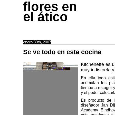
flores en
el ático
enero 30th, 2007
Se ve todo en esta cocina
Kitchenette
es un
muy indiscreta y
En ella todo está
acumulan los pla
tiempo a recoger y
y el poder colocar
Es producto de l
diseñador
Jan Dij
Academy Eindho
esta academia al