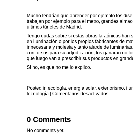
Mucho tendrían que aprender por ejemplo los dis
trabajan por ejemplo para
el metro,
grandes almacen
últimos túneles de Madrid.
Tengo dudas sobre si estas obras faraónicas han s
en iluminación o por los propios fabricantes de mat
innecesaria y molesta y tanto alarde de luminarias,
concursos para su adjudicación, los ganaran no lo
que luego van a prescribir sus productos en grand
Si no, es que no me lo explico.
Posted in
ecología
,
energía solar
,
exteriorismo
,
ilu
en
tecnología
|
Comentarios desactivados
Hablando
de
exteriorismo
0 Comments
No comments yet.