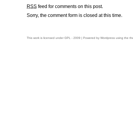
RSS
feed for comments on this post.
Sorry, the comment form is closed at this time.
This work is licensed under
GPL
- 2009 | Powered by
Wordpress
using the t