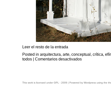
Leer el resto de la entrada
Posted in
arquitectura
,
arte
,
conceptual
,
crítica
,
efí
en
todos
|
Comentarios desactivados
Papel
blanco
sobre
fondo
gris
This work is licensed under
GPL
- 2009 | Powered by
Wordpress
using the t