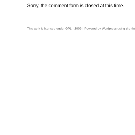
Sorry, the comment form is closed at this time.
This work is licensed under
GPL
- 2009 | Powered by
Wordpress
using the t