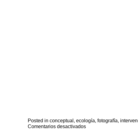
Posted in
conceptual
,
ecología
,
fotografía
,
interven
en
Comentarios desactivados
Naturaleza
sanadora
de