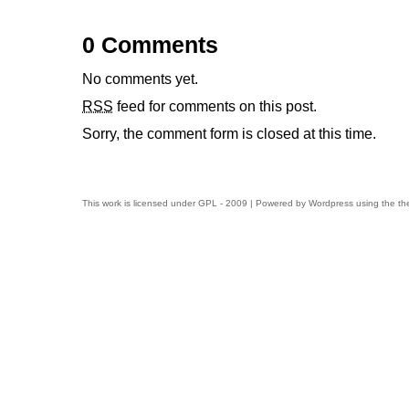
batallas
0 Comments
No comments yet.
RSS
feed for comments on this post.
Sorry, the comment form is closed at this time.
This work is licensed under
GPL
- 2009 | Powered by
Wordpress
using the t