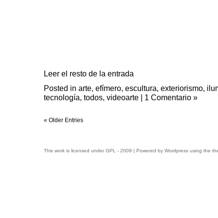
Leer el resto de la entrada
Posted in
arte
,
efímero
,
escultura
,
exteriorismo
,
ilu
tecnología
,
todos
,
videoarte
|
1 Comentario »
« Older Entries
This work is licensed under
GPL
- 2009 | Powered by
Wordpress
using the t