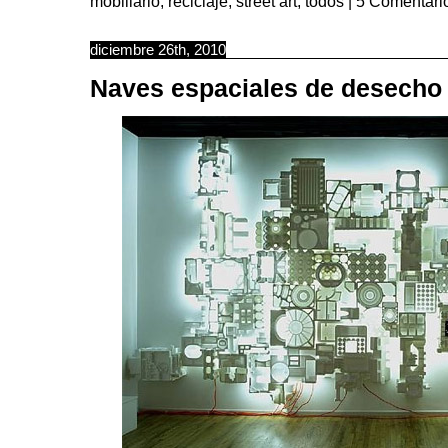
mobiliario
,
reciclaje
,
street art
,
todos
|
5 Comentari
diciembre 26th, 2010
Naves espaciales de desecho