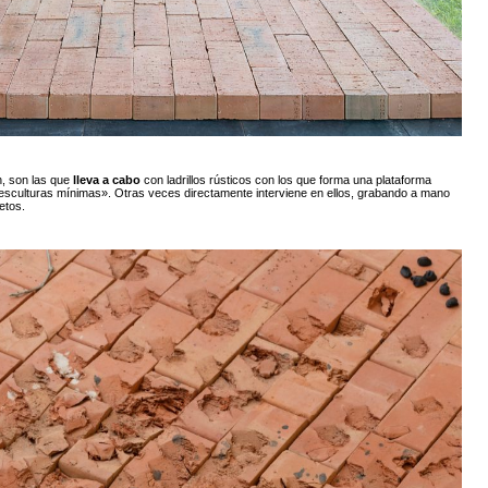
n, son las que
lleva a cabo
con ladrillos rústicos con los que forma una plataforma
esculturas mínimas». Otras veces directamente interviene en ellos, grabando a mano
etos.