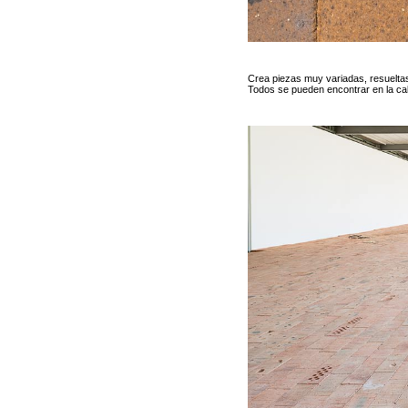
Crea piezas muy variadas, resueltas 
Todos se pueden encontrar en la calle