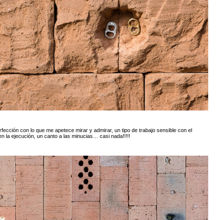
fección con lo que me apetece mirar y admirar, un tipo de trabajo sensible con el
n la ejecución, un canto a las minucias… casi nada!!!!!