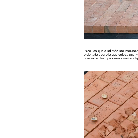
Pero, las que a mí más me interesa
ordenada sobre la que coloca sus «
huecos en los que suele insertar obj