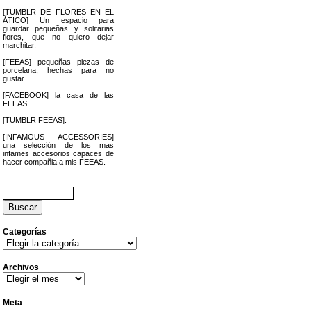
[TUMBLR DE FLORES EN EL
ÁTICO] Un espacio para
guardar pequeñas y solitarias
flores, que no quiero dejar
marchitar.
[FEEAS] pequeñas piezas de
porcelana, hechas para no
gustar.
[FACEBOOK] la casa de las
FEEAS
[TUMBLR FEEAS].
[INFAMOUS ACCESSORIES]
una selección de los mas
infames accesorios capaces de
hacer compañia a mis FEEAS.
Buscar:
Categorías
Categorías
Archivos
Archivos
Meta