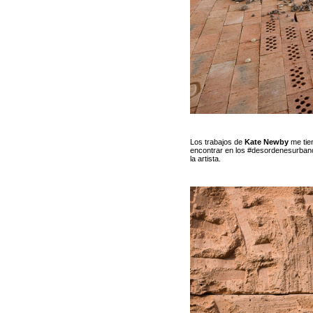
Los trabajos de
Kate Newby
me tie
encontrar en los #desordenesurbano
la artista.