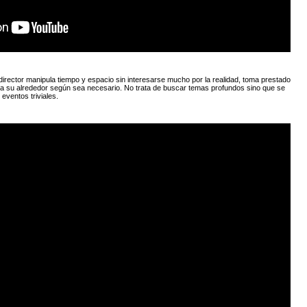
director manipula tiempo y espacio sin interesarse mucho por la realidad, toma prestado
 a su alrededor según sea necesario. No trata de buscar temas profundos sino que se
eventos triviales.