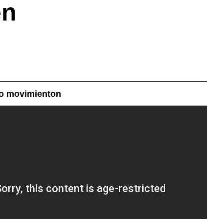
en
o movimienton