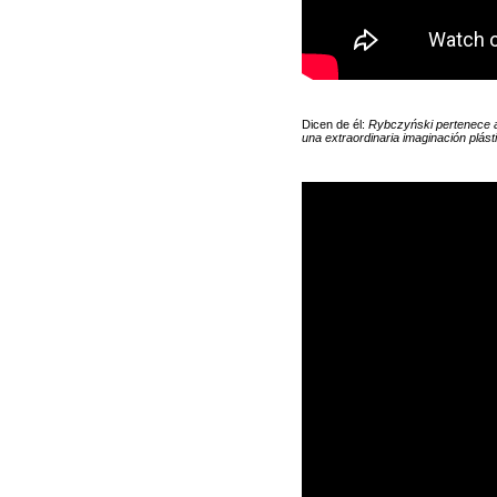
Dicen de él:
Rybczyński pertenece a
una extraordinaria imaginación plást