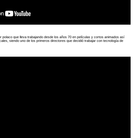
or polaco que lleva trabajando desde los años 70 en películas y cortos animados así
les, siendo uno de los primeros directores que decidió trabajar con tecnología de