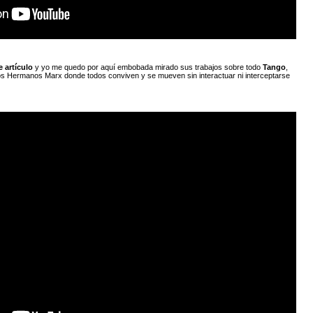
e artículo
y yo me quedo por aquí embobada mirado sus trabajos sobre todo
Tango
,
os Hermanos Marx donde todos conviven y se mueven sin interactuar ni interceptarse