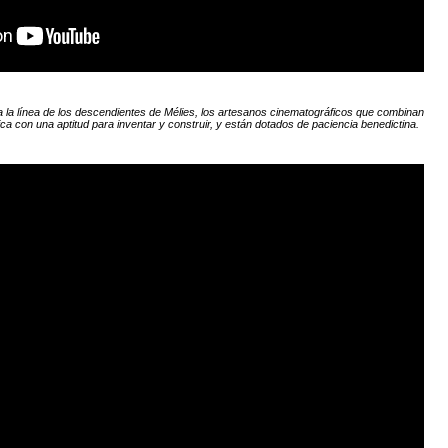
 la línea de los descendientes de Mélies, los artesanos cinematográficos que combinan
ica con una aptitud para inventar y construir, y están dotados de paciencia benedictina.