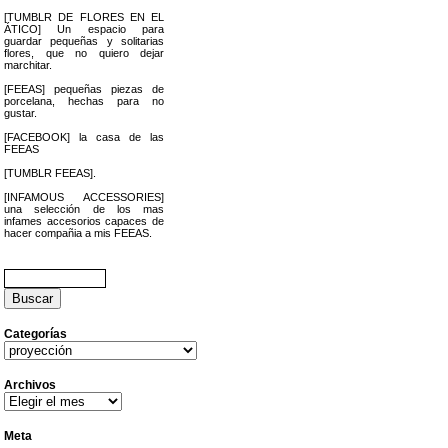
[TUMBLR DE FLORES EN EL
ÁTICO] Un espacio para
guardar pequeñas y solitarias
flores, que no quiero dejar
marchitar.
[FEEAS] pequeñas piezas de
porcelana, hechas para no
gustar.
[FACEBOOK] la casa de las
FEEAS
[TUMBLR FEEAS].
[INFAMOUS ACCESSORIES]
una selección de los mas
infames accesorios capaces de
hacer compañia a mis FEEAS.
Buscar:
Categorías
Categorías
Archivos
Archivos
Meta