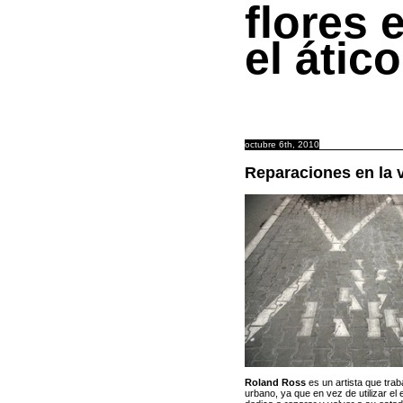
flores 
el ático
octubre 6th, 2010
Reparaciones en la v
Roland Ross
es un artista que trab
urbano, ya que en vez de utilizar el