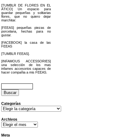
[TUMBLR DE FLORES EN EL
ÁTICO] Un espacio para
guardar pequeñas y solitarias
flores, que no quiero dejar
marchitar.
[FEEAS] pequeñas piezas de
porcelana, hechas para no
gustar.
[FACEBOOK] la casa de las
FEEAS
[TUMBLR FEEAS].
[INFAMOUS ACCESSORIES]
una selección de los mas
infames accesorios capaces de
hacer compañia a mis FEEAS.
Buscar:
Categorías
Categorías
Archivos
Archivos
Meta