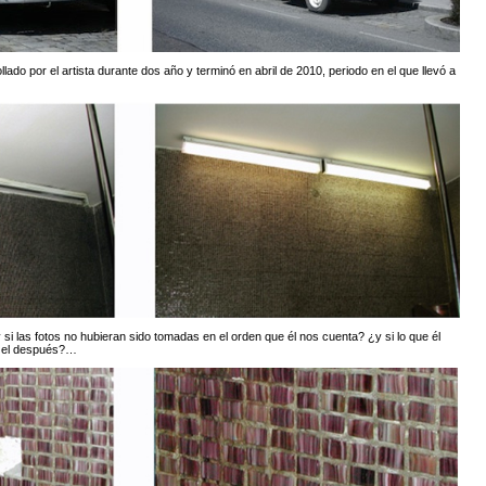
lado por el artista durante dos año y terminó en abril de 2010, periodo en el que llevó a
i las fotos no hubieran sido tomadas en el orden que él nos cuenta? ¿y si lo que él
ue el después?…