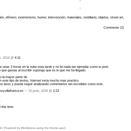
ión
,
efímero
,
exteriorismo
,
humor
,
intervención
,
materiales
,
mobiliario
,
objetos
,
street art
,
Comments (2)
e, 2010 @
4:11
 unas 3 horas en la nube esta tarde y no lei nada tan ejemplar como tu post.
ue gastas al escribir supongo que es lo que me ha llegado.
i la mayor parte de
 este tipo de textos, Internet seria mucho mas practico.
s lares y pueda seguir analizando comentarios tan increibles como este.
osyvillafranca.es
— 15 junio, 2016 @
2:22
.
 this time.
9 | Powered by
Wordpress
using the theme
aav1