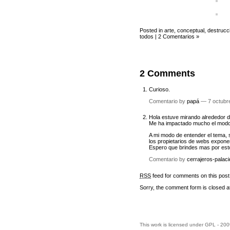
Posted in
arte
,
conceptual
,
destrucc
todos
|
2 Comentarios »
2 Comments
Curioso.
Comentario by
papá
— 7 octubr
Hola estuve mirando alrededor de
Me ha impactado mucho el modo q
A mi modo de entender el tema, s
los propietarios de webs exponen
Espero que brindes mas por esto
Comentario by
cerrajeros-palaci
RSS
feed for comments on this post
Sorry, the comment form is closed at
This work is licensed under
GPL
- 200