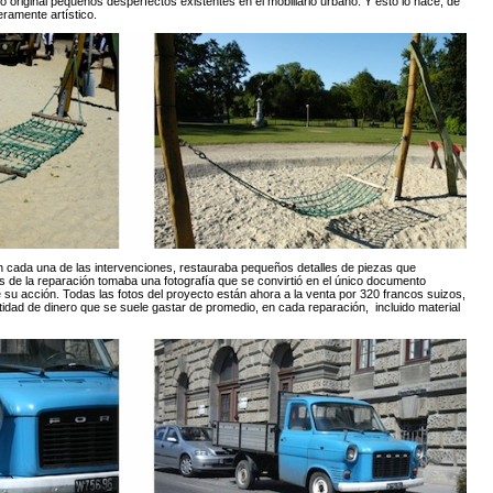
o original pequeños desperfectos existentes en el mobiliario urbano. Y esto lo hace, de
ramente artístico.
 cada una de las intervenciones, restauraba pequeños detalles de piezas que
de la reparación tomaba una fotografía que se convirtió en el único documento
 su acción. Todas las fotos del proyecto están ahora a la venta por 320 francos suizos,
tidad de dinero que se suele gastar de promedio, en cada reparación, incluido material