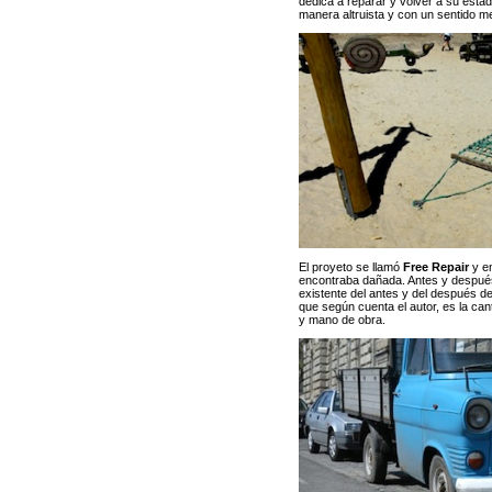
dedica a reparar y volver a su estad
manera altruista y con un sentido me
El proyeto se llamó
Free Repair
y en
encontraba dañada. Antes y después 
existente del antes y del después de
que según cuenta el autor, es la can
y mano de obra.