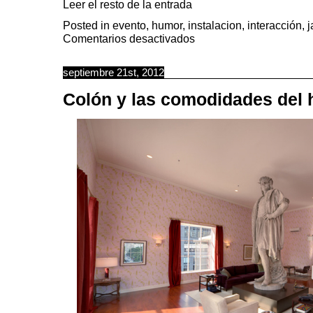
Leer el resto de la entrada
Posted in
evento
,
humor
,
instalacion
,
interacción
,
j
en
Comentarios desactivados
Balanceos
con
lluvia
septiembre 21st, 2012
Colón y las comodidades del