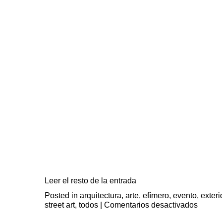
Leer el resto de la entrada
Posted in
arquitectura
,
arte
,
efímero
,
evento
,
exter
en
street art
,
todos
|
Comentarios desactivados
El
poder
de