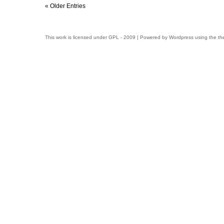
la
« Older Entries
pintura
This work is licensed under
GPL
- 2009 | Powered by
Wordpress
using the t