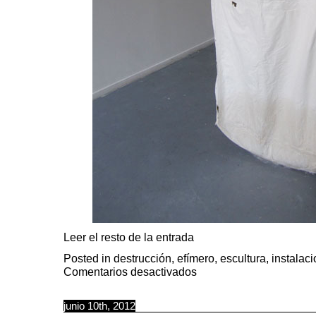
Leer el resto de la entrada
Posted in
destrucción
,
efímero
,
escultura
,
instalaci
en
Comentarios desactivados
La
fragilidad
de
los
junio 10th, 2012
materiales