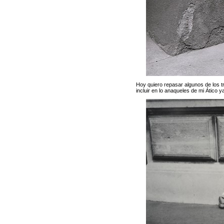
Hoy quiero repasar algunos de los tr
incluir en lo anaqueles de mi Ático y