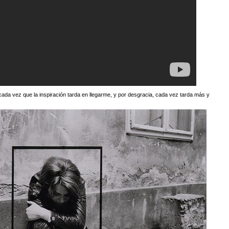
ada vez que la inspiración tarda en llegarme, y por desgracia, cada vez tarda más y