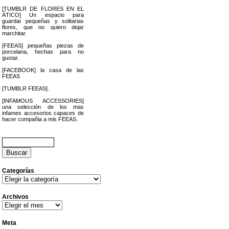
[TUMBLR DE FLORES EN EL
ÁTICO] Un espacio para
guardar pequeñas y solitarias
flores, que no quiero dejar
marchitar.
[FEEAS] pequeñas piezas de
porcelana, hechas para no
gustar.
[FACEBOOK] la casa de las
FEEAS
[TUMBLR FEEAS].
[INFAMOUS ACCESSORIES]
una selección de los mas
infames accesorios capaces de
hacer compañia a mis FEEAS.
Buscar:
Categorías
Categorías
Archivos
Archivos
Meta