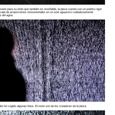
sario para su éxito que también es reseñable, la pieza cuenta con un poético rigor
an sala de proporciones monumentales en un este aguacero cuidadosamente
do del agua.
én he cogido algunas fotos. El resto son de los creadores de la pieza.