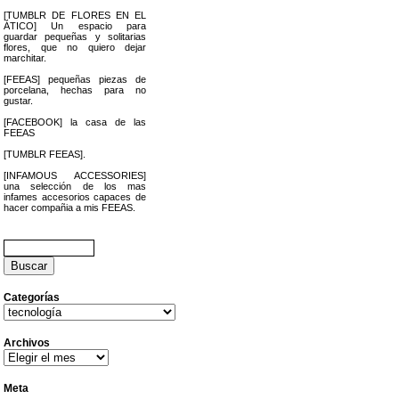
[TUMBLR DE FLORES EN EL
ÁTICO] Un espacio para
guardar pequeñas y solitarias
flores, que no quiero dejar
marchitar.
[FEEAS] pequeñas piezas de
porcelana, hechas para no
gustar.
[FACEBOOK] la casa de las
FEEAS
[TUMBLR FEEAS].
[INFAMOUS ACCESSORIES]
una selección de los mas
infames accesorios capaces de
hacer compañia a mis FEEAS.
Buscar:
Categorías
Categorías
Archivos
Archivos
Meta