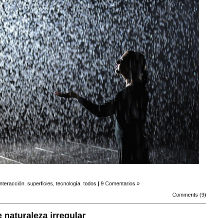
interacción
,
superficies
,
tecnología
,
todos
|
9 Comentarios »
Comments (9)
 naturaleza irregular