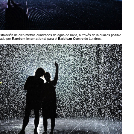
stalación de cien metros cuadrados de agua de lluvia, a través de la cual es posible
eado por
Random International
para el
Barbican Centre
de Londres.