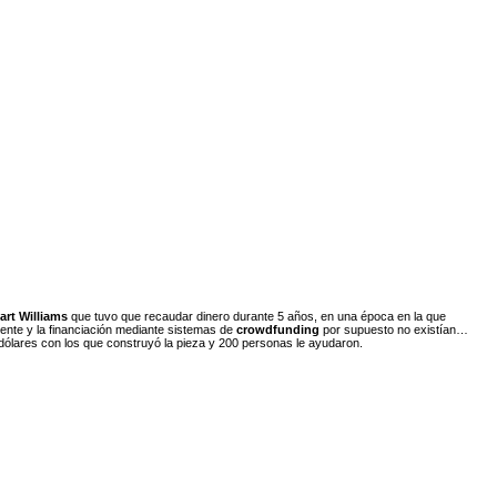
art Williams
que tuvo que recaudar dinero durante 5 años, en una época en la que
mente y la financiación mediante sistemas de
crowdfunding
por supuesto no existían…
 dólares con los que construyó la pieza y 200 personas le ayudaron.