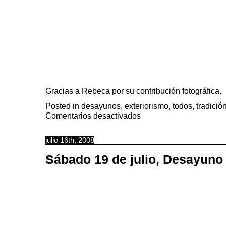
Gracias a
Rebeca
por su contribución fotográfica.
Posted in
desayunos
,
exteriorismo
,
todos
,
tradició
en
Comentarios desactivados
5º
Desayuno
en
la
julio 16th, 2008
Luna
Sábado 19 de julio, Desayuno