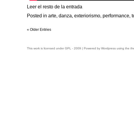
Leer el resto de la entrada
Posted in
arte
,
danza
,
exteriorismo
,
performance
,
t
« Older Entries
This work is licensed under
GPL
- 2009 | Powered by
Wordpress
using the t