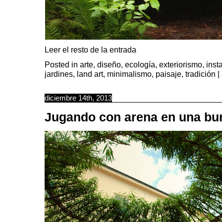
Leer el resto de la entrada
Posted in
arte
,
diseño
,
ecología
,
exteriorismo
,
inst
jardines
,
land art
,
minimalismo
,
paisaje
,
tradición
|
diciembre 14th, 2013
Jugando con arena en una bu