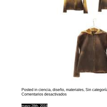
Posted in
ciencia
,
diseño
,
materiales
,
Sin categorí
en
Comentarios desactivados
Colores
para
visualizar
datos
mayo 28th, 2018