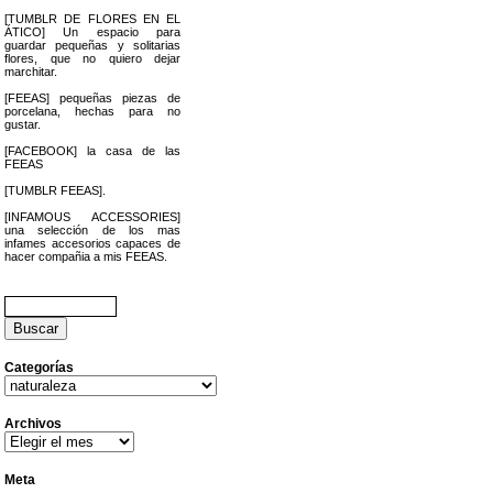
[TUMBLR DE FLORES EN EL
ÁTICO] Un espacio para
guardar pequeñas y solitarias
flores, que no quiero dejar
marchitar.
[FEEAS] pequeñas piezas de
porcelana, hechas para no
gustar.
[FACEBOOK] la casa de las
FEEAS
[TUMBLR FEEAS].
[INFAMOUS ACCESSORIES]
una selección de los mas
infames accesorios capaces de
hacer compañia a mis FEEAS.
Buscar:
Categorías
Categorías
Archivos
Archivos
Meta