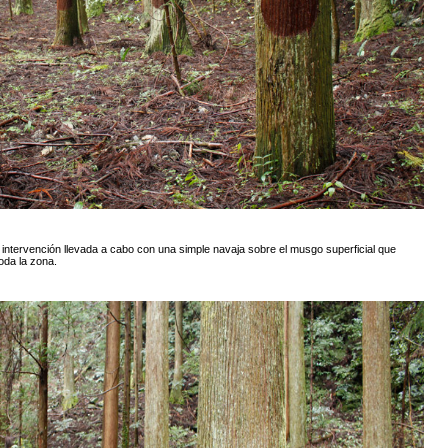
intervención llevada a cabo con una simple navaja sobre el musgo superficial que
oda la zona.