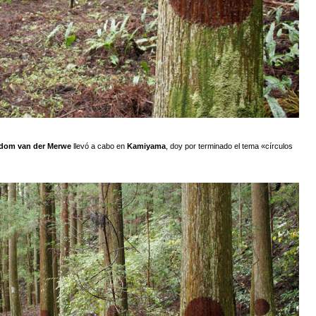
ijdom van der Merwe
llevó a cabo en
Kamiyama
, doy por terminado el tema «círculos